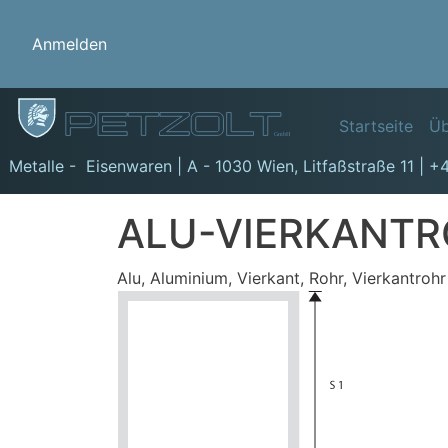
Benutzermenü
Anmelden
Hauptn
Startseite
Üb
GmbH
Metalle - Eisenwaren | A - 1030 Wien,
Litfaßstraße 11
|
+4
ALU-VIERKANTR
Alu, Aluminium, Vierkant, Rohr, Vierkantrohr