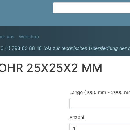
Direkt
zum
Inhalt
avigation
er uns
Webshop
3 (1) 798 82 88-16
(bis zur technischen Übersiedlung der
OHR 25X25X2 MM
Länge (1000 mm - 2000 m
Anzahl