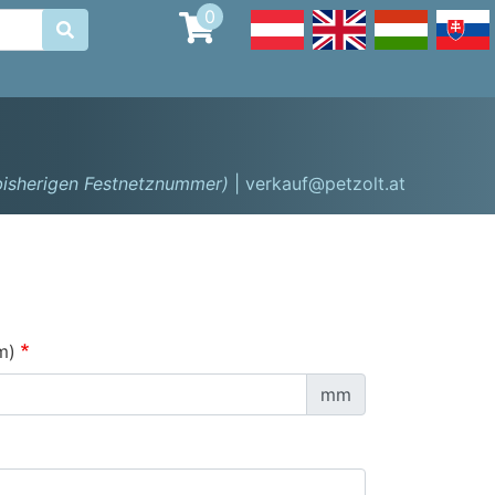
0

 bisherigen Festnetznummer)
| verkauf@petzolt.at
m)
mm