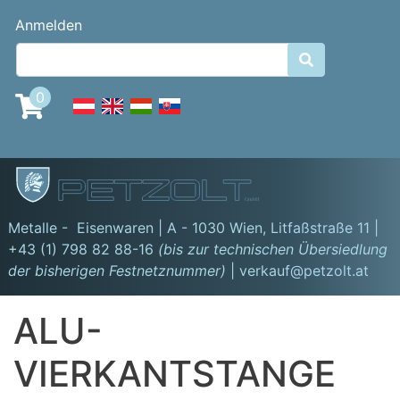
Direkt
Benutzermenü
Anmelden
zum
Inhalt

0
GmbH
Metalle - Eisenwaren | A - 1030 Wien,
Litfaßstraße 11
|
+43 (1) 798 82 88-16
(bis zur technischen Übersiedlung
der bisherigen Festnetznummer)
| verkauf@petzolt.at
ALU-
VIERKANTSTANGE