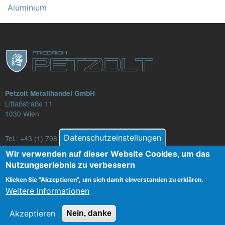
Aluminium
Petzolt Metallhandel GmbH
Litfaßstraße 11
1030 Wien
Datenschutzeinstellungen
Tel.:
+43 (1) 798 82 88-16
E-Mail: verkauf@petzolt.at
Wir verwenden auf dieser Website Cookies, um das
Nutzungserlebnis zu verbessern
Klicken Sie "Akzeptieren", um sich damit einverstanden zu erklären.
Weitere Informationen
Fußzeilenmenü
Kontakt
AGB
Datenschutz
Impressum
Akzeptieren
Nein, danke