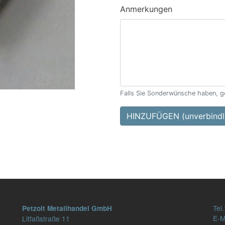
Anmerkungen
Falls Sie Sonderwünsche haben, ge
HINZUFÜGEN (unverbindli
Tel.
Petzolt Metallhandel GmbH
E-M
Litfaßstraße 11