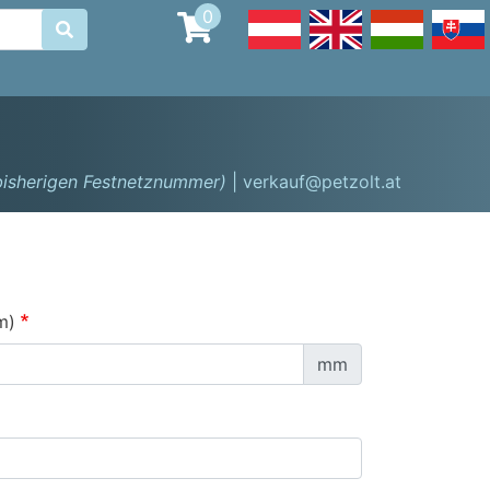
0

 bisherigen Festnetznummer)
| verkauf@petzolt.at
m)
mm