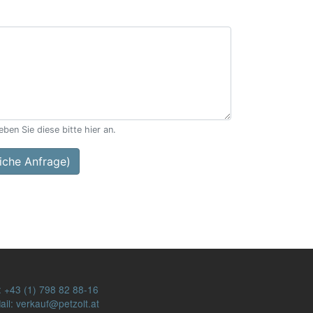
ben Sie diese bitte hier an.
che Anfrage)
:
+43 (1) 798 82 88-16
ail: verkauf@petzolt.at