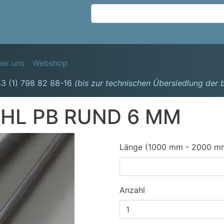
Direkt
zum
Inhalt
avigation
er uns
Webshop
3 (1) 798 82 88-16
(bis zur technischen Übersiedlung der
HL PB RUND 6 MM
Länge (1000 mm - 2000 m
Anzahl