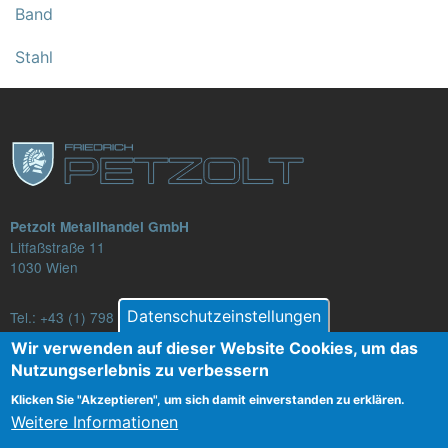
Band
Stahl
Petzolt Metallhandel GmbH
Litfaßstraße 11
1030 Wien
Datenschutzeinstellungen
Tel.:
+43 (1) 798 82 88-16
E-Mail: verkauf@petzolt.at
Wir verwenden auf dieser Website Cookies, um das
Nutzungserlebnis zu verbessern
Klicken Sie "Akzeptieren", um sich damit einverstanden zu erklären.
Weitere Informationen
Fußzeilenmenü
Kontakt
AGB
Datenschutz
Impressum