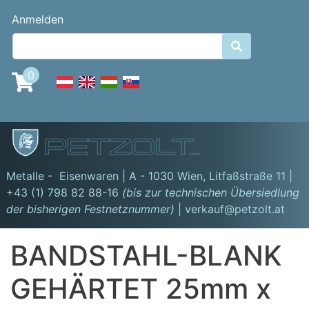
Direkt
Benutzermenü
Anmelden
zum
Inhalt

0
GmbH
Metalle - Eisenwaren | A - 1030 Wien,
Litfaßstraße 11
|
+43 (1) 798 82 88-16
(bis zur technischen Übersiedlung
der bisherigen Festnetznummer)
| verkauf@petzolt.at
BANDSTAHL-BLANK
GEHÄRTET 25mm x