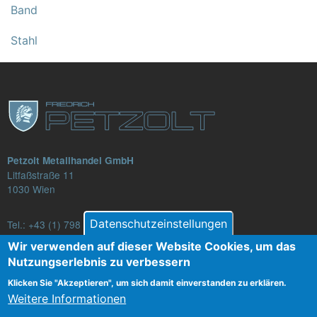
Band
Stahl
Petzolt Metallhandel GmbH
Litfaßstraße 11
1030 Wien
Datenschutzeinstellungen
Tel.:
+43 (1) 798 82 88-16
E-Mail: verkauf@petzolt.at
Wir verwenden auf dieser Website Cookies, um das
Nutzungserlebnis zu verbessern
Klicken Sie "Akzeptieren", um sich damit einverstanden zu erklären.
Weitere Informationen
Fußzeilenmenü
Kontakt
AGB
Datenschutz
Impressum