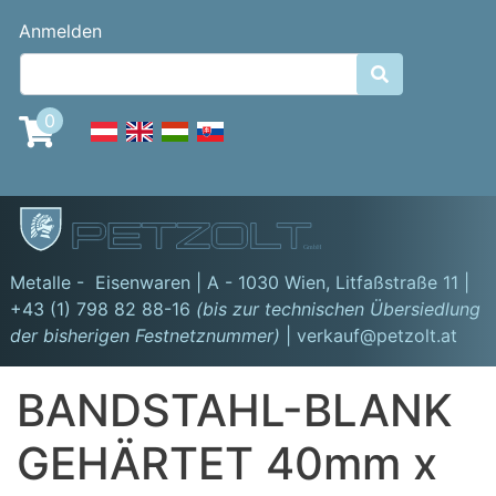
Direkt
Benutzermenü
Anmelden
zum
Inhalt

0
GmbH
Metalle - Eisenwaren | A - 1030 Wien,
Litfaßstraße 11
|
+43 (1) 798 82 88-16
(bis zur technischen Übersiedlung
der bisherigen Festnetznummer)
| verkauf@petzolt.at
BANDSTAHL-BLANK
GEHÄRTET 40mm x