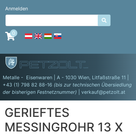
Direkt
Benutzermenü
Anmelden
zum
Inhalt

0
GmbH
Metalle - Eisenwaren | A - 1030 Wien,
Litfaßstraße 11
|
+43 (1) 798 82 88-16
(bis zur technischen Übersiedlung
der bisherigen Festnetznummer)
| verkauf@petzolt.at
GERIEFTES
MESSINGROHR 13 X