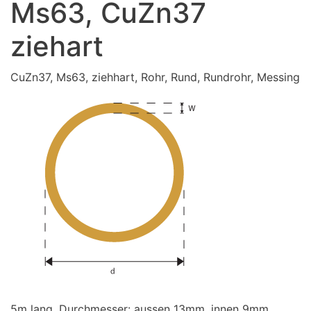
Ms63, CuZn37
ziehart
CuZn37, Ms63, ziehhart, Rohr, Rund, Rundrohr, Messing
5m lang. Durchmesser: aussen 13mm, innen 9mm,