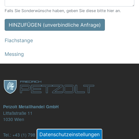
Falls Sie Sonderwünsche haben, geben Sie diese bitte hier an.
HINZUFÜGEN (unverbindliche Anfrage)
Flachstange
Messing
Petzolt Metallhandel GmbH
Litfaßstraße 11
1030 Wien
Datenschutzeinstellungen
Tel.:
+43 (1) 798 82 88-16