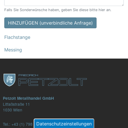
Falls Sie Sonderwünsche haben, geben Sie diese bitte hier an.
HINZUFÜGEN (unverbindliche Anfrage)
Flachstange
Messing
Petzolt Metallhandel GmbH
Litfaßstraße 11
1030 Wien
Datenschutzeinstellungen
Tel.:
+43 (1) 798 82 88-16