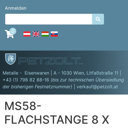
Direkt
Benutzermenü
Anmelden
zum
Inhalt

0
GmbH
Metalle - Eisenwaren | A - 1030 Wien,
Litfaßstraße 11
|
+43 (1) 798 82 88-16
(bis zur technischen Übersiedlung
der bisherigen Festnetznummer)
| verkauf@petzolt.at
MS58-
FLACHSTANGE 8 X