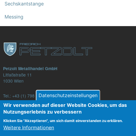
Sechskantstange
Messing
Petzolt Metallhandel GmbH
Litfaßstraße 11
1030 Wien
Datenschutzeinstellungen
Tel.:
+43 (1) 798 82 88-16
E-Mail: verkauf@petzolt.at
Wir verwenden auf dieser Website Cookies, um das
Nutzungserlebnis zu verbessern
Klicken Sie "Akzeptieren", um sich damit einverstanden zu erklären.
Weitere Informationen
Fußzeilenmenü
Kontakt
AGB
Datenschutz
Impressum