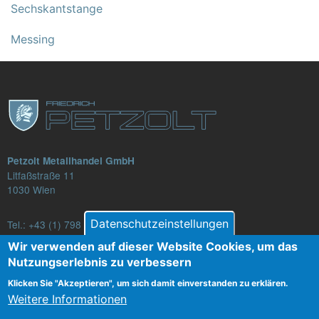
Sechskantstange
Messing
Petzolt Metallhandel GmbH
Litfaßstraße 11
1030 Wien
Datenschutzeinstellungen
Tel.:
+43 (1) 798 82 88-16
E-Mail: verkauf@petzolt.at
Wir verwenden auf dieser Website Cookies, um das
Nutzungserlebnis zu verbessern
Klicken Sie "Akzeptieren", um sich damit einverstanden zu erklären.
Weitere Informationen
Fußzeilenmenü
Kontakt
AGB
Datenschutz
Impressum