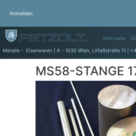
Benutzermenü
Anmelden
Hauptn
Startseite
Üb
GmbH
Metalle - Eisenwaren | A - 1030 Wien,
Litfaßstraße 11
|
+4
MS58-STANGE 1