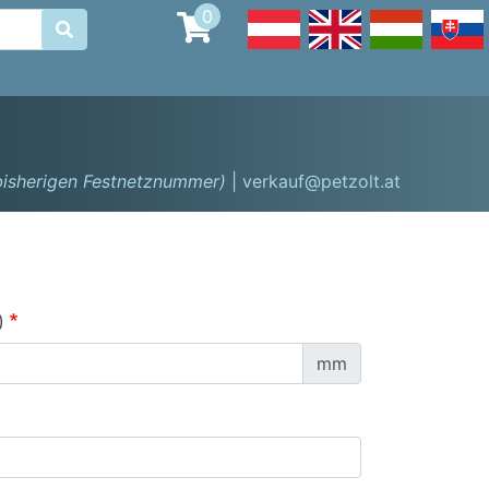
0

 bisherigen Festnetznummer)
| verkauf@petzolt.at
)
mm