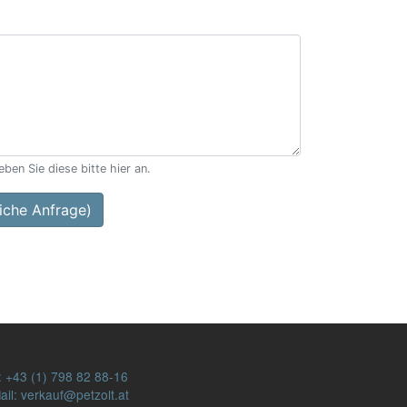
ben Sie diese bitte hier an.
che Anfrage)
:
+43 (1) 798 82 88-16
ail: verkauf@petzolt.at