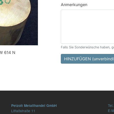
Anmerkungen
Falls Sie Sonderwünsche haben, ge
W 614 N
HINZUFÜGEN (unverbindli
Tel.
Petzolt Metallhandel GmbH
E-M
Litfaßstraße 11