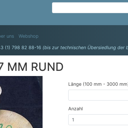
Direkt
zum
Inhalt
avigation
er uns
Webshop
3 (1) 798 82 88-16
(bis zur technischen Übersiedlung der
7 MM RUND
Länge (100 mm - 3000 mm
Anzahl