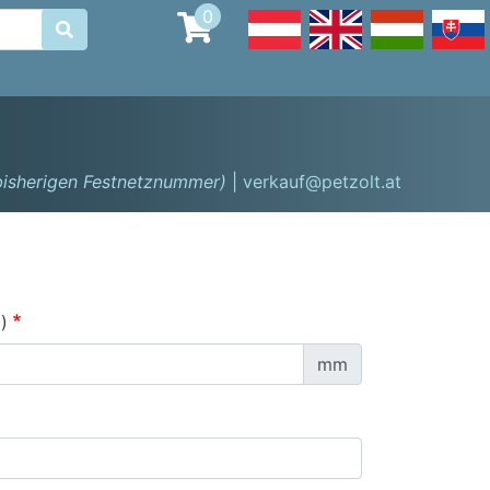
0

 bisherigen Festnetznummer)
| verkauf@petzolt.at
)
mm