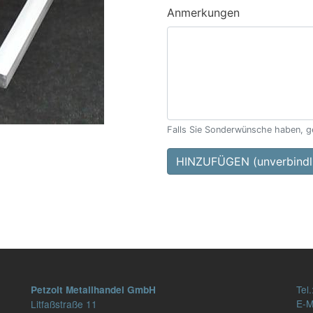
Anmerkungen
Falls Sie Sonderwünsche haben, ge
HINZUFÜGEN (unverbindli
Tel.
Petzolt Metallhandel GmbH
E-M
Litfaßstraße 11