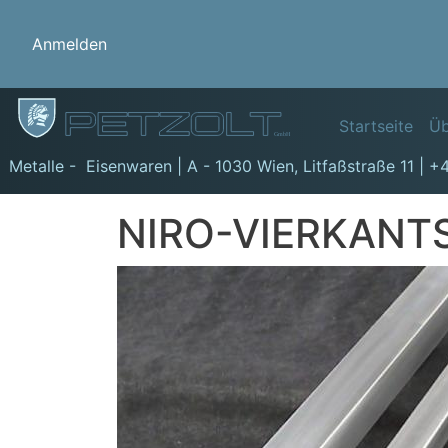
Benutzermenü
Anmelden
Hauptn
Startseite
Üb
GmbH
Metalle - Eisenwaren | A - 1030 Wien,
Litfaßstraße 11
|
+4
NIRO-VIERKANT