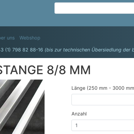
Direkt
zum
Inhalt
avigation
er uns
Webshop
3 (1) 798 82 88-16
(bis zur technischen Übersiedlung der
STANGE 8/8 MM
Länge (250 mm - 3000 mm
Anzahl