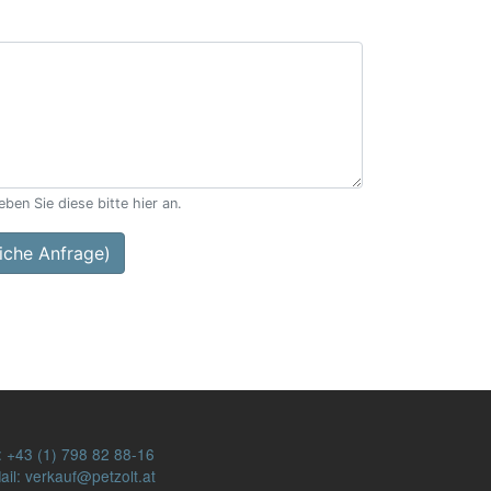
ben Sie diese bitte hier an.
che Anfrage)
:
+43 (1) 798 82 88-16
ail: verkauf@petzolt.at