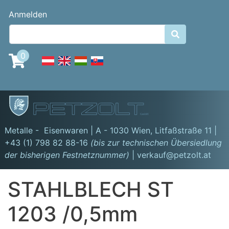
Direkt
Benutzermenü
Anmelden
zum
Inhalt

0
GmbH
Metalle - Eisenwaren | A - 1030 Wien,
Litfaßstraße 11
|
+43 (1) 798 82 88-16
(bis zur technischen Übersiedlung
der bisherigen Festnetznummer)
| verkauf@petzolt.at
STAHLBLECH ST
1203 /0,5mm