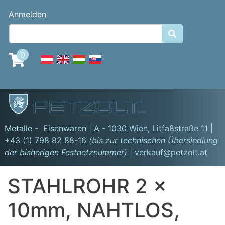
Direkt
Benutzermenü
Anmelden
zum
Inhalt

0
GmbH
Metalle - Eisenwaren | A - 1030 Wien,
Litfaßstraße 11
|
+43 (1) 798 82 88-16
(bis zur technischen Übersiedlung
der bisherigen Festnetznummer)
| verkauf@petzolt.at
STAHLROHR 2 x
10mm, NAHTLOS,