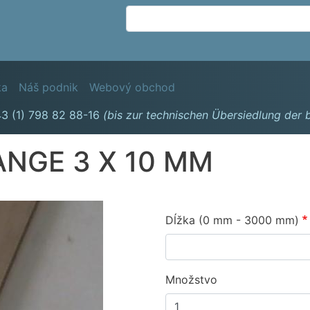
Skočiť
na
hlavný
obsah
avigation
ka
Náš podnik
Webový obchod
3 (1) 798 82 88-16
(bis zur technischen Übersiedlung der
NGE 3 X 10 MM
Dĺžka (0 mm - 3000 mm)
Množstvo