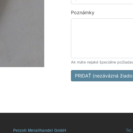
Poznámky
Ak máte nejaké špeciálne požiadav
PRIDAŤ (nezáväzná žiado
Tel.
Petzolt Metallhandel GmbH