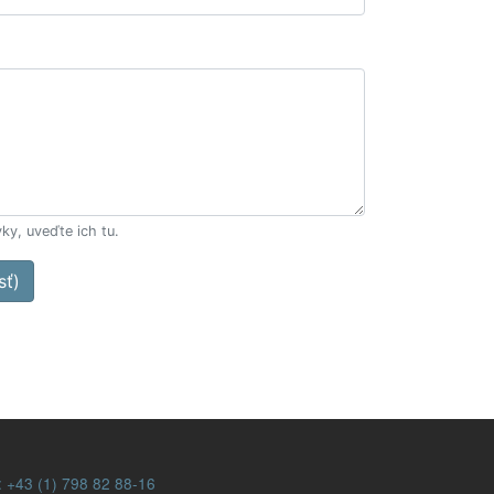
ky, uveďte ich tu.
sť)
:
+43 (1) 798 82 88-16