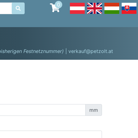
0

 bisherigen Festnetznummer)
| verkauf@petzolt.at
mm