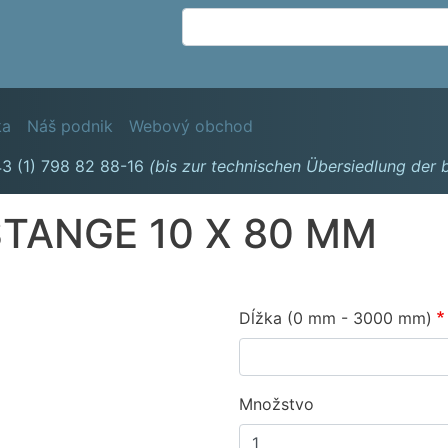
Skočiť
na
hlavný
obsah
avigation
ka
Náš podnik
Webový obchod
3 (1) 798 82 88-16
(bis zur technischen Übersiedlung der
TANGE 10 X 80 MM
Dĺžka (0 mm - 3000 mm)
Množstvo