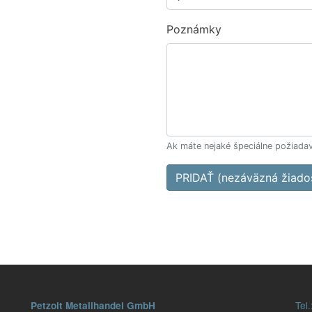
Poznámky
Ak máte nejaké špeciálne požiadav
PRIDAŤ (nezáväzná žiado
Tel.
Petzolt Metallhandel GmbH