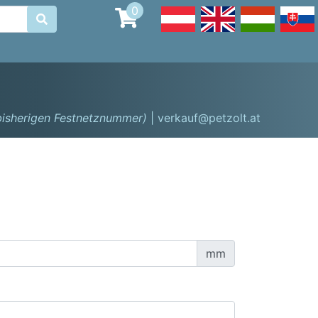
0

 bisherigen Festnetznummer)
| verkauf@petzolt.at
mm