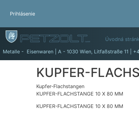
Benutzermenü
Prihlásenie
Hauptn
Úvodná strán
GmbH
Metalle - Eisenwaren | A - 1030 Wien,
Litfaßstraße 11
|
+4
KUPFER-FLACHS
Kupfer-Flachstangen
KUPFER-FLACHSTANGE 10 X 80 MM
KUPFER-FLACHSTANGE 10 X 80 MM