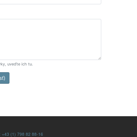
ky, uveďte ich tu.
sť)
:
+43 (1) 798 82 88-16