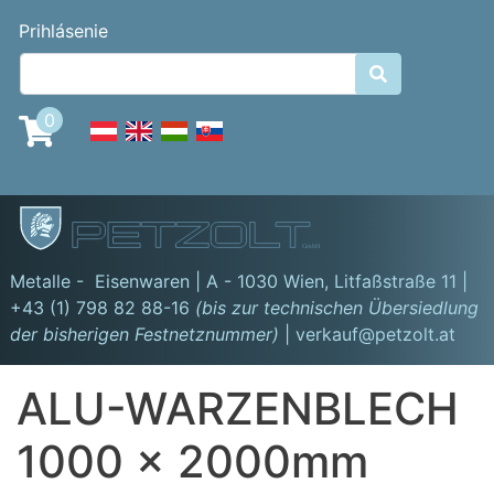
Skočiť
Benutzermenü
Prihlásenie
na
hlavný

obsah
0
GmbH
Metalle - Eisenwaren | A - 1030 Wien,
Litfaßstraße 11
|
+43 (1) 798 82 88-16
(bis zur technischen Übersiedlung
der bisherigen Festnetznummer)
| verkauf@petzolt.at
ALU-WARZENBLECH
1000 x 2000mm