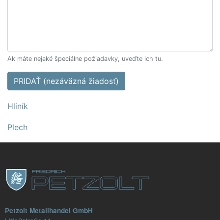
Ak máte nejaké špeciálne požiadavky, uveďte ich tu.
PRIDAŤ (nezáväzná žiadosť)
Hliník
Plech
Petzolt Metallhandel GmbH