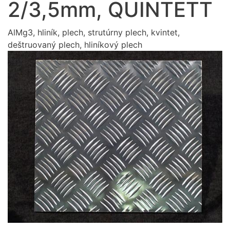
2/3,5mm, QUINTETT
AlMg3, hliník, plech, strutúrny plech, kvintet,
deštruovaný plech, hliníkový plech