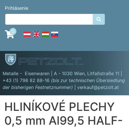
Skočiť
Benutzermenü
Prihlásenie
na
hlavný

obsah
0
GmbH
Metalle - Eisenwaren | A - 1030 Wien,
Litfaßstraße 11
|
+43 (1) 798 82 88-16
(bis zur technischen Übersiedlung
der bisherigen Festnetznummer)
| verkauf@petzolt.at
HLINÍKOVÉ PLECHY
0,5 mm Al99,5 HALF-