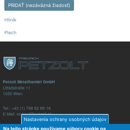
PRIDAŤ (nezáväzná žiadosť)
Hliník
Plech
Petzolt Metallhandel GmbH
Litfaßstraße 11
1030 Wien
Tel.:
+43 (1) 798 82 88-16
E-Mail: verkauf@petzolt.at
Nastavenia ochrany osobných údajov
Na tejto stránke používame súbory cookie na