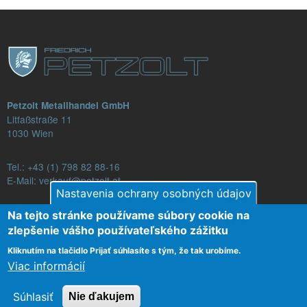
Petzolt Metallhandel GmbH
Litfaßstraße 11
1030 Wien
Tel.:
+43 (1) 798 82 88-16
E-Mail: verkauf@petzolt.at
Nastavenia ochrany osobných údajov
Na tejto stránke používame súbory cookie na
zlepšenie vášho používateľského zážitku
Fußzeilenmenü
Kontakt
Obchodné podmienky
Ochrana dát
Kliknutím na tlačidlo Prijať súhlasíte s tým, že tak urobíme.
Viac informácií
Odtlačok
Súhlasiť
Nie ďakujem