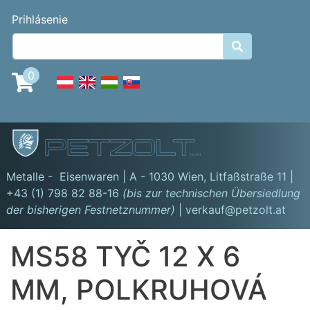
Skočiť
Benutzermenü
Prihlásenie
na
hlavný

obsah
0
GmbH
Metalle - Eisenwaren | A - 1030 Wien,
Litfaßstraße 11
|
+43 (1) 798 82 88-16
(bis zur technischen Übersiedlung
der bisherigen Festnetznummer)
| verkauf@petzolt.at
MS58 TYČ 12 X 6
MM, POLKRUHOVÁ