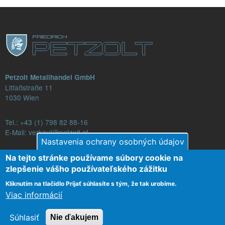
Petzolt Metallhandel GmbH
Litfaßstraße 11
1030 Wien
Tel.:
+43 (1) 798 82 88-16
E-Mail: verkauf@petzolt.at
Nastavenia ochrany osobných údajov
Na tejto stránke používame súbory cookie na
zlepšenie vášho používateľského zážitku
Fußzeilenmenü
Kontakt
Obchodné podmienky
Ochrana dát
Kliknutím na tlačidlo Prijať súhlasíte s tým, že tak urobíme.
Viac informácií
Odtlačok
Súhlasiť
Nie ďakujem