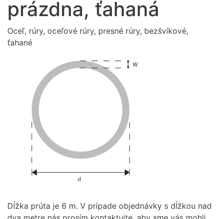
prázdna, ťahaná
Oceľ, rúry, oceľové rúry, presné rúry, bezšvíkové,
ťahané
Dĺžka prúta je 6 m. V prípade objednávky s dĺžkou nad
dva metre nás prosím kontaktujte, aby sme vás mohli