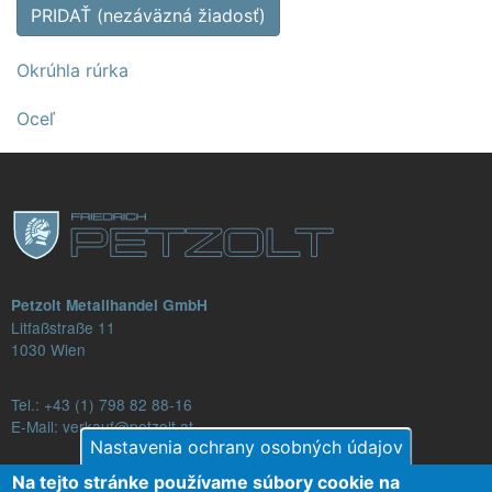
PRIDAŤ (nezáväzná žiadosť)
Okrúhla rúrka
Oceľ
Petzolt Metallhandel GmbH
Litfaßstraße 11
1030 Wien
Tel.:
+43 (1) 798 82 88-16
E-Mail: verkauf@petzolt.at
Nastavenia ochrany osobných údajov
Na tejto stránke používame súbory cookie na