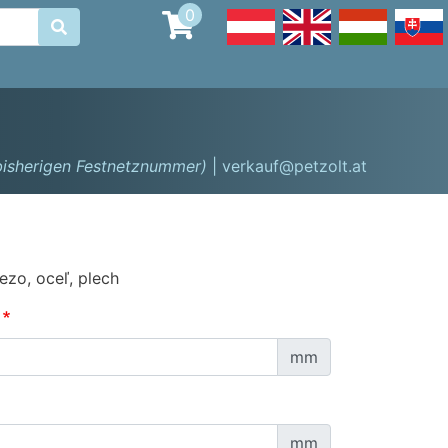
0

 bisherigen Festnetznummer)
| verkauf@petzolt.at
ezo, oceľ, plech
mm
mm