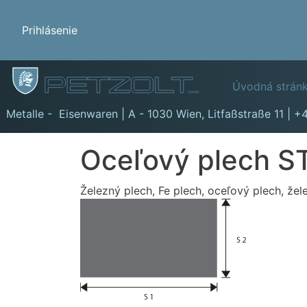
Benutzermenü
Prihlásenie
Hauptn
Úvodná strán
GmbH
Metalle - Eisenwaren | A - 1030 Wien,
Litfaßstraße 11
|
+4
Oceľový plech S
Železný plech, Fe plech, oceľový plech, žel