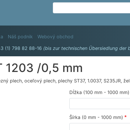
Skočiť
na
hlavný
obsah
avigation
ka
Náš podnik
Webový obchod
3 (1) 798 82 88-16
(bis zur technischen Übersiedlung der
T 1203 /0,5 mm
ezný plech, oceľový plech, plechy ST37, 1.0037, S235JR, žel
Dĺžka (100 mm - 1000 mm)
Šírka (0 mm - 1000 mm)