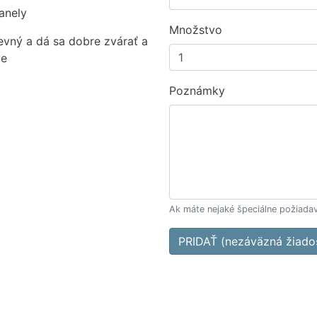
anely
Množstvo
evný a dá sa dobre zvárať a
ve
Poznámky
Ak máte nejaké špeciálne požiadav
PRIDAŤ (nezáväzná žiado