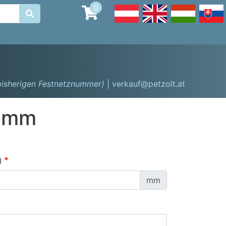
0

 bisherigen Festnetznummer)
| verkauf@petzolt.at
0 mm
)
mm