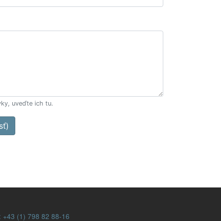
ky, uveďte ich tu.
sť)
:
+43 (1) 798 82 88-16