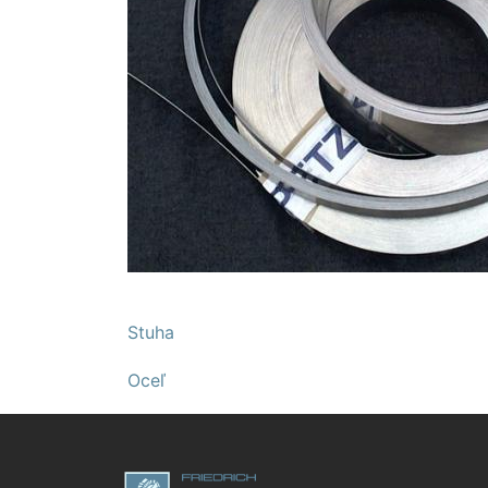
Stuha
Oceľ