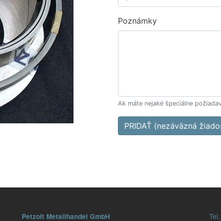
Poznámky
Ak máte nejaké špeciálne požiadav
PRIDAŤ (nezáväzná žiado
Tel.
Petzolt Metallhandel GmbH