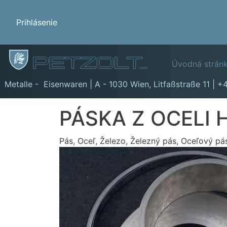
Benutzermenü
Prihlásenie
Hauptn
Úvodná strán
GmbH
Metalle - Eisenwaren | A - 1030 Wien,
Litfaßstraße 11
|
+4
PÁSKA Z OCELI 
Pás, Oceľ, Železo, Železný pás, Oceľový pá