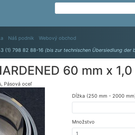
Skočiť
na
hlavný
obsah
avigation
ka
Náš podnik
Webový obchod
3 (1) 798 82 88-16
(bis zur technischen Übersiedlung der
HARDENED 60 mm x 1,
s, Pásová oceľ
Dĺžka (250 mm - 2000 mm
Množstvo