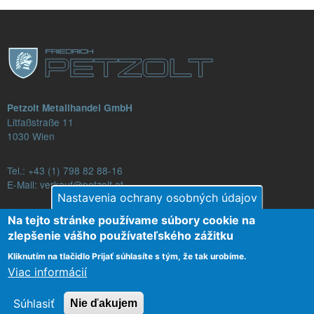
Petzolt Metallhandel GmbH
Litfaßstraße 11
1030 Wien
Tel.:
+43 (1) 798 82 88-16
E-Mail: verkauf@petzolt.at
Nastavenia ochrany osobných údajov
Na tejto stránke používame súbory cookie na
zlepšenie vášho používateľského zážitku
Fußzeilenmenü
Kontakt
Obchodné podmienky
Ochrana dát
Kliknutím na tlačidlo Prijať súhlasíte s tým, že tak urobíme.
Viac informácií
Odtlačok
Súhlasiť
Nie ďakujem