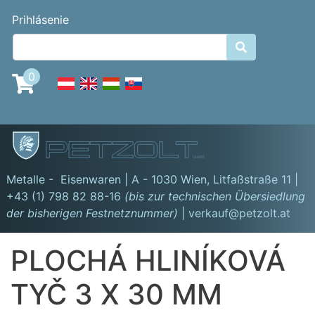
Skočiť
Benutzermenü
Prihlásenie
na
hlavný

obsah
0
GmbH
Metalle - Eisenwaren | A - 1030 Wien,
Litfaßstraße 11
|
+43 (1) 798 82 88-16
(bis zur technischen Übersiedlung
der bisherigen Festnetznummer)
| verkauf@petzolt.at
PLOCHÁ HLINÍKOVÁ
TYČ 3 X 30 MM