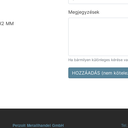
Megjegyzések
X2 MM
Ha bármilyen különleges kérése van,
HOZZÁADÁS (nem kötelez
Tel.
Petzolt Metallhandel GmbH