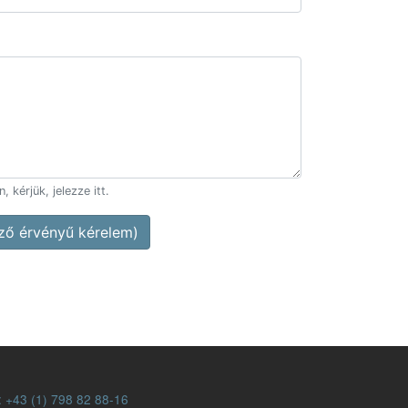
 kérjük, jelezze itt.
ő érvényű kérelem)
:
+43 (1) 798 82 88-16