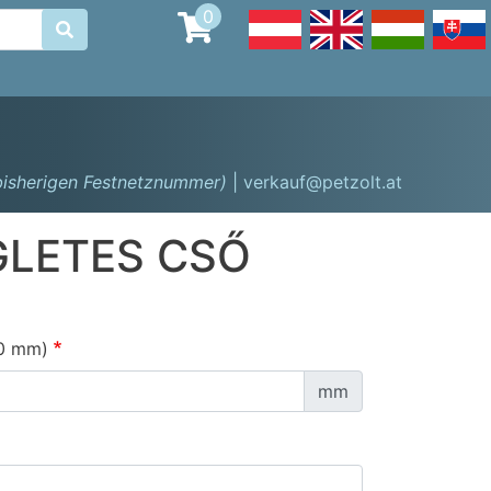
0

 bisherigen Festnetznummer)
| verkauf@petzolt.at
GLETES CSŐ
0 mm)
mm