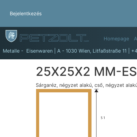
Benutzermenü
Bejelentkezés
Hauptn
Homepage
A
GmbH
Metalle - Eisenwaren | A - 1030 Wien,
Litfaßstraße 11
|
+4
25X25X2 MM-ES
Sárgaréz, négyzet alakú, cső, négyzet alak