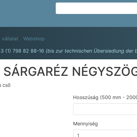
Ugrás
a
tartalomra
avigation
 vállalat
Webshop
3 (1) 798 82 88-16
(bis zur technischen Übersiedlung der
 SÁRGARÉZ NÉGYSZÖ
ú cső
Hosszúság (500 mm - 200
Mennyiség