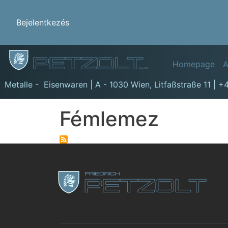
Benutzermenü
Bejelentkezés
Hauptn
Homepage
A
GmbH
Metalle - Eisenwaren | A - 1030 Wien,
Litfaßstraße 11
|
+4
Fémlemez