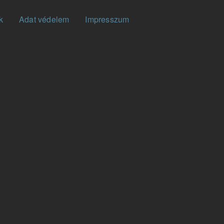
k
Adat védelem
Impresszum