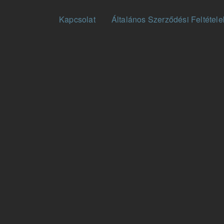
Fußzeilenmenü
Kapcsolat
Általános Szerződési Feltétele