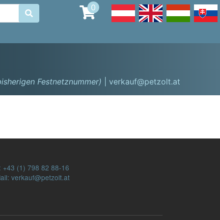
0

 bisherigen Festnetznummer)
| verkauf@petzolt.at
:
+43 (1) 798 82 88-16
ail: verkauf@petzolt.at