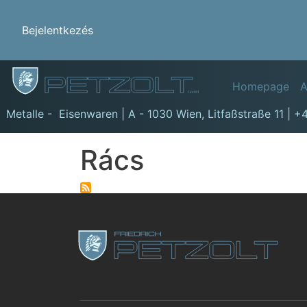
Benutzermenü
Bejelentkezés
Hauptn
Homepage
A
GmbH
Metalle - Eisenwaren | A - 1030 Wien,
Litfaßstraße 11
|
+4
Rács