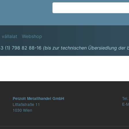
Ugrás
a
tartalomra
avigation
 vállalat
Webshop
3 (1) 798 82 88-16
(bis zur technischen Übersiedlung der
Tel.
Petzolt Metallhandel GmbH
E-M
Litfaßstraße 11
1030 Wien