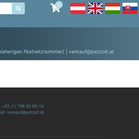
0

 bisherigen Festnetznummer)
| verkauf@petzolt.at
:
+43 (1) 798 82 88-16
ail: verkauf@petzolt.at