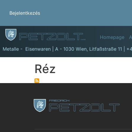
Benutzermenü
Bejelentkezés
Hauptn
Homepage
A
GmbH
Metalle - Eisenwaren | A - 1030 Wien,
Litfaßstraße 11
|
+4
Réz