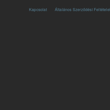
Fußzeilenmenü
Kapcsolat
Általános Szerződési Feltétele