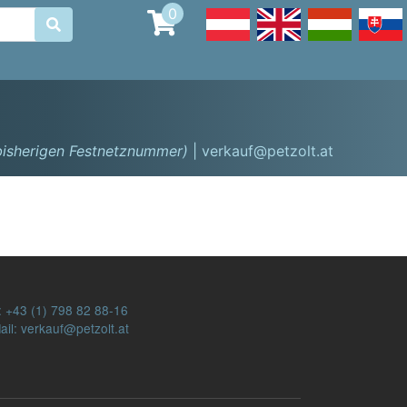
0

 bisherigen Festnetznummer)
| verkauf@petzolt.at
:
+43 (1) 798 82 88-16
ail: verkauf@petzolt.at