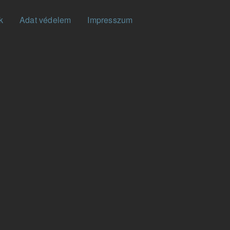
k
Adat védelem
Impresszum