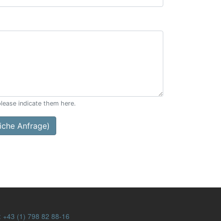
please indicate them here.
che Anfrage)
:
+43 (1) 798 82 88-16