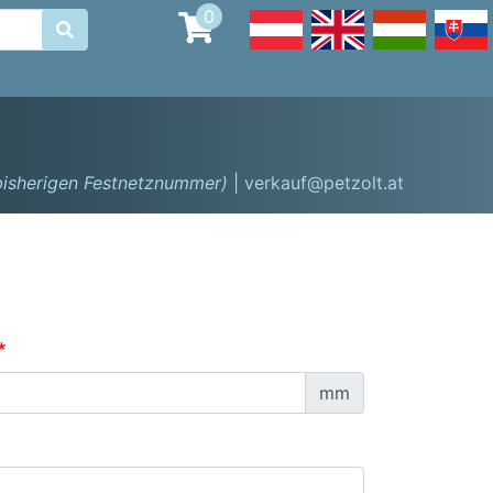
0

 bisherigen Festnetznummer)
| verkauf@petzolt.at
mm