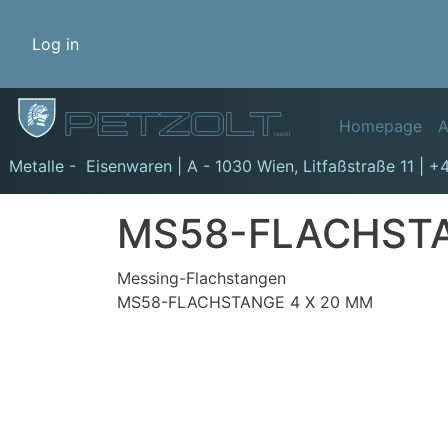
Benutzermenü
Log in
Hauptn
Homepage
A
GmbH
Metalle - Eisenwaren | A - 1030 Wien,
Litfaßstraße 11
|
+4
MS58-FLACHSTA
Messing-Flachstangen
MS58-FLACHSTANGE 4 X 20 MM