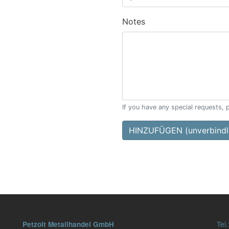
Notes
If you have any special requests, 
HINZUFÜGEN (unverbindli
Tel.
Petzolt Metallhandel GmbH