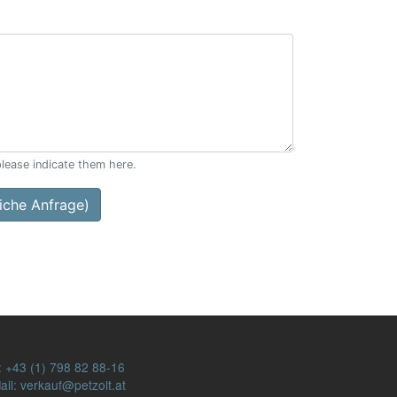
please indicate them here.
che Anfrage)
:
+43 (1) 798 82 88-16
ail: verkauf@petzolt.at