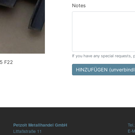
Notes
If you have any special requests, 
5 F22
HINZUFÜGEN (unverbindli
Tel.
Petzolt Metallhandel GmbH
E-M
Litfaßstraße 11