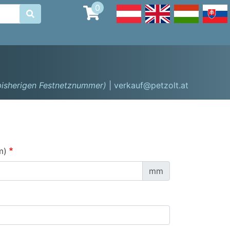
0

 bisherigen Festnetznummer)
| verkauf@petzolt.at
m)
mm