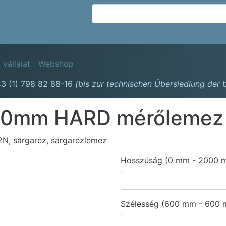
Ugrás
a
tartalomra
avigation
 vállalat
Webshop
3 (1) 798 82 88-16
(bis zur technischen Übersiedlung der
.0mm HARD mérőlemez
, sárgaréz, sárgarézlemez
Hosszúság (0 mm - 2000 
Szélesség (600 mm - 600