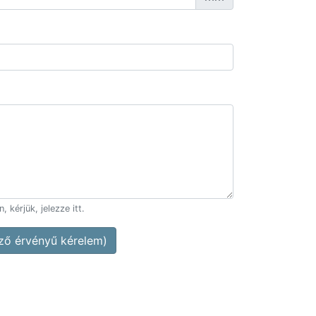
 kérjük, jelezze itt.
ő érvényű kérelem)