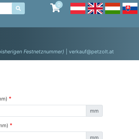
0

 bisherigen Festnetznummer)
| verkauf@petzolt.at
mm)
mm
 mm)
mm