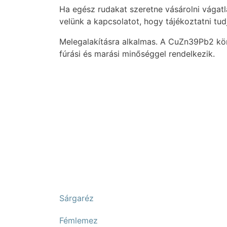
Ha egész rudakat szeretne vásárolni vágatla
velünk a kapcsolatot, hogy tájékoztatni tudj
Melegalakításra alkalmas. A CuZn39Pb2 kö
fúrási és marási minőséggel rendelkezik.
Sárgaréz
Fémlemez