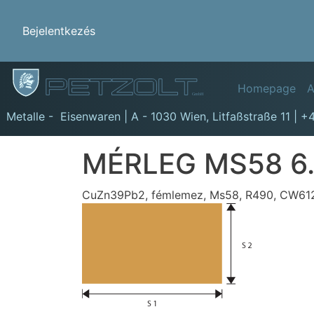
Benutzermenü
Bejelentkezés
Hauptn
Homepage
A
GmbH
Metalle - Eisenwaren | A - 1030 Wien,
Litfaßstraße 11
|
+4
MÉRLEG MS58 6
CuZn39Pb2, fémlemez, Ms58, R490, CW612N