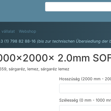
Ugrás
a
tartalomra
avigation
 vállalat
Webshop
3 (1) 798 82 88-16
(bis zur technischen Übersiedlung der
000x2000x 2.0mm SOF
9, sárgaréz, lemez, sárgaréz lemez
Hosszúság (2000 mm - 20
Szélesség (0 mm - 1000 m