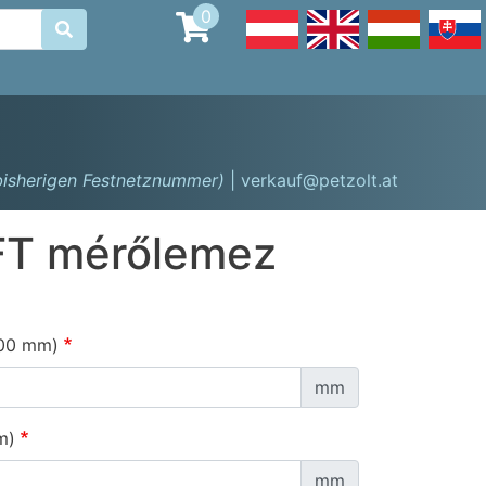
0

 bisherigen Festnetznummer)
| verkauf@petzolt.at
T mérőlemez
00 mm)
mm
m)
mm