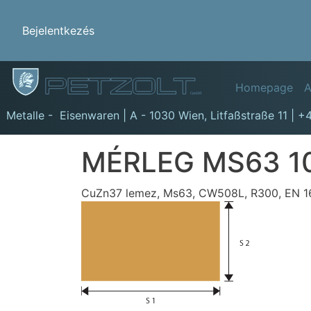
Benutzermenü
Bejelentkezés
Hauptn
Homepage
A
GmbH
Metalle - Eisenwaren | A - 1030 Wien,
Litfaßstraße 11
|
+4
MÉRLEG MS63 1
CuZn37 lemez, Ms63, CW508L, R300, EN 165