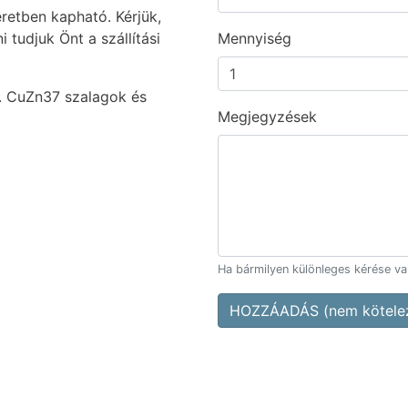
tben kapható. Kérjük,
 tudjuk Önt a szállítási
Mennyiség
g. CuZn37 szalagok és
Megjegyzések
Ha bármilyen különleges kérése van,
HOZZÁADÁS (nem kötelez