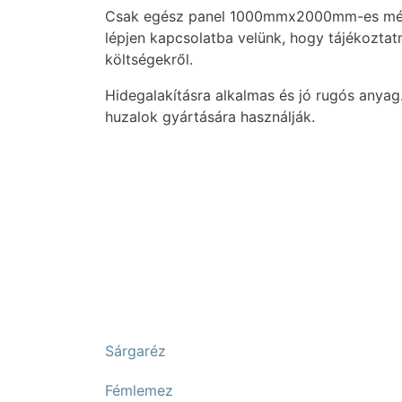
Csak egész panel 1000mmx2000mm-es mére
lépjen kapcsolatba velünk, hogy tájékoztatni
költségekről.
Hidegalakításra alkalmas és jó rugós anya
huzalok gyártására használják.
Sárgaréz
Fémlemez