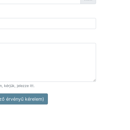
 kérjük, jelezze itt.
ő érvényű kérelem)