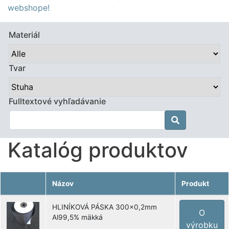
webshope!
Materiál
Tvar
Fulltextové vyhľadávanie

Katalóg produktov
Názov
Produkt
HLINÍKOVÁ PÁSKA 300x0,2mm
O
Al99,5% mäkká
výrobku